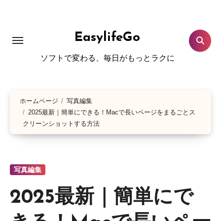
コ
ン
テ
EasylifeGo
ン
ソフトで変わる、毎日がもっとラクに
ツ
に
ス
ホームページ
写真編集
キ
2025最新｜簡単にできる！Macで長いページをまるごとス
ッ
クリーンショットする方法
プ
写真編集
2025最新｜簡単にで