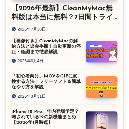
【2026年最新】CleanMyMac無
料版は本当に無料？7日間トライ
アルの条件・制限・自動課金の注
2026年7月30日
意点を実体験レビュー
【画像付き】CleanMyMacの解
約方法と返金手順！自動更新の停
止・確認まで徹底解説
2026年6月4日
「初心者向け」MOVをGIFに変
換する方法｜フリーソフト＆簡単
なやり方を解説
2026年3月31日
iPhone 18 Pro、年内登場予定？
噂されている12の新機能まとめ
【2026年1月時点】