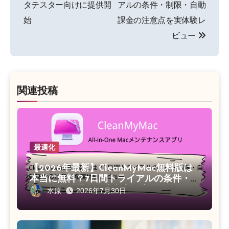
タテスター向けに提供開
アルの条件・制限・自動
ビ
始
課金の注意点を実体験レ
ゲ
ビュー
ー
シ
関連投稿
ョ
ン
最適化
【2026年最新】CleanMyMac無料版は
本当に無料？7日間トライアルの条件・
制限・自動課金の注意点を実体験レビュ
水原
2026年7月30日
ー