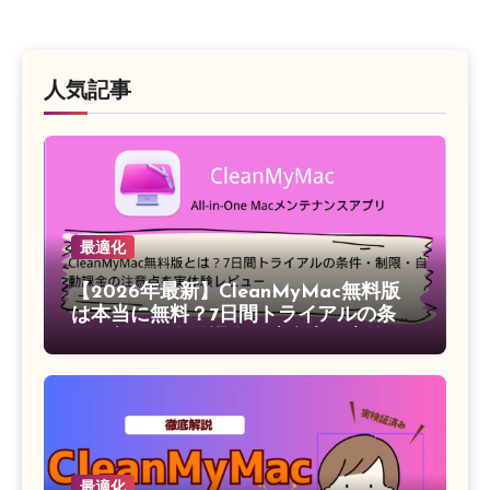
人気記事
最適化
【2026年最新】CleanMyMac無料版
は本当に無料？7日間トライアルの条
件・制限・自動課金の注意点を実体験
レビュー
最適化