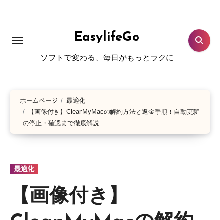
コ
ン
テ
EasylifeGo
ン
ソフトで変わる、毎日がもっとラクに
ツ
に
ス
ホームページ
最適化
キ
【画像付き】CleanMyMacの解約方法と返金手順！自動更新
ッ
の停止・確認まで徹底解説
プ
最適化
【画像付き】