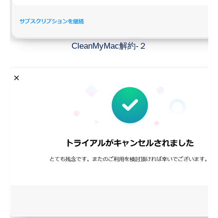
CleanMyMac解約-２