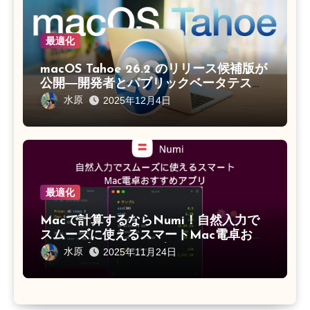
最適化
macOS Tahoe 26.2 のリリース候補版が
公開―開発者とパブリックベータテスタ
ー向けに提供開始
水原
2025年12月4日
最適化
Macで計算するならNumi！自然入力で
スムーズに使えるスマートMac電卓おす
すめアプリNumiを徹底レビュー
水原
2025年11月24日